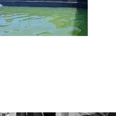
INOVAÇÃO TECNOLÓGICA
uscamos constantemente a inovação em nossos
ocessos, produtos e realizações e contamos com
ofissionais atualizados nas melhores práticas do
amo.