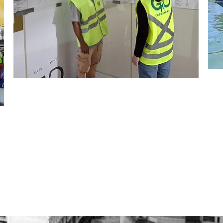
CUMPRIMENTO DE PRAZOS
Assumimos um compromisso efetivo de entregar os
B
projetos no cronograma determinado.
pr
pr
r